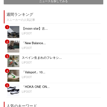
ニュースを探してみる
週間ランキング
スニーカーの人気記事
1
【moon star】古...
LIFOOT
2
「New Balance...
LIFOOT
3
スペイン生まれのフレキシ...
LIFOOT
4
「Valsport」10...
LIFOOT
5
「HOKA ONE ON...
LIFOOT
人気のキーワード