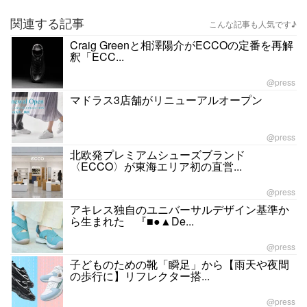
関連する記事
こんな記事も人気です♪
Craig Greenと相澤陽介がECCOの定番を再解
釈「ECC...
@press
マドラス3店舗がリニューアルオープン
@press
北欧発プレミアムシューズブランド
〈ECCO〉が東海エリア初の直営...
@press
アキレス独自のユニバーサルデザイン基準か
ら生まれた 『■●▲De...
@press
子どものための靴「瞬足」から【雨天や夜間
の歩行に】リフレクター搭...
@press