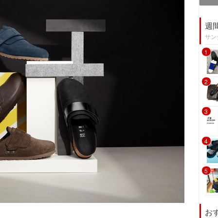
週
サン
1
2
3
4
5
お