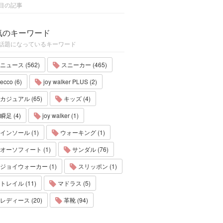
目の記事
気のキーワード
話題になっているキーワード
ニュース (562)
スニーカー (465)
ecco (6)
joy walker PLUS (2)
カジュアル (65)
キッズ (4)
瞬足 (4)
joy walker (1)
インソール (1)
ウォーキング (1)
オーソフィート (1)
サンダル (76)
ジョイウォーカー (1)
スリッポン (1)
トレイル (11)
マドラス (5)
レディース (20)
革靴 (94)