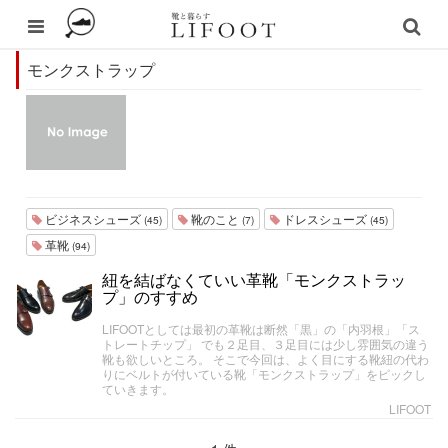
モンクストラップ
ビジネスシューズ
靴のこと
ドレスシューズ
(45)
(7)
(45)
革靴
(94)
紐を結ばなくていい革靴「モンクストラッ
プ」のすすめ
LIFOOTとしては最初の革靴は断然「黒」の「内羽根」「ス
トレートチップ」 でも２足目、３足目には少し雰囲気の違う
靴も欲しいところ。 そこで今回は、よく目にする靴紐の代わ
りにベルトが付いている靴「モンクストラップ」をピックし
ていきます。
LIFOOT