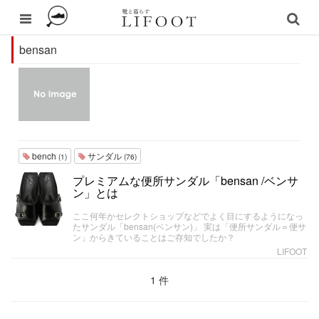
bensan
bench
サンダル
(1)
(76)
プレミアムな便所サンダル「bensan /ベンサ
ン」とは
ここ何年かセレクトショップなどでよく目にするようになっ
たサンダル「bensan(ベンサン)」 実は「便所サンダル＝便サ
ン」からきていることはご存知でしたか？
LIFOOT
1 件