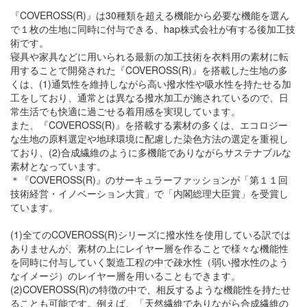
『COVEROSS(R)』は30種類を超える機能から必要な機能を選ん
で１枚の生地に同時に付与できる、hap株式会社が有する後加工技
術です。
寝具や家具などに用いられる最新の加工技術を衣料用の素材に転
用することで開発された『COVEROSS(R)』を搭載した生地の多
くは、(1)通気性を維持しながら高い撥水性や吸水性を持たせる加
工をしており、通常とは異なる撥水加工が施されているので、日
常生活でも快適に過ごせる着用感を実現しています。
また、『COVEROSS(R)』を搭載する素材の多くは、エコロジー
な生地の原料選定や地球環境に配慮した染色方法の選定を重視し
ており、(2)合成繊維のように多機能でありながらサステナブルな
素材となっています。
＊『COVEROSS(R)』のサーキュラーファッションが「第１１回
技術経営・イノベーション大賞」で「内閣総理大臣賞」を受賞し
ています。
(1)全てのCOVEROSS(R)シリーズに撥水性を使用している訳では
ありませんが、素材の上にレイヤー層を作ることで様々な機能性
を同時に付与していく製造工程の中で疎水性（弱い撥水性のよう
なイメージ）のレイヤー層を用いることもできます。
(2)COVEROSS(R)の特徴の中で、相反するような機能性を持たせ
ることも可能です。例えば、「天然繊維でありながら合成繊維の