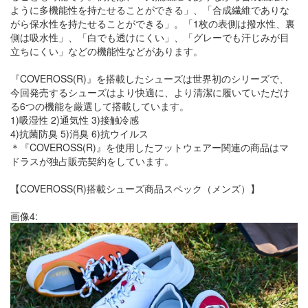
ように多機能性を持たせることができる」、「合成繊維でありな
がら保水性を持たせることができる」。「1枚の表側は撥水性、裏
側は吸水性」、「白でも透けにくい」、「グレーでも汗じみが目
立ちにくい」などの機能性などがあります。
『COVEROSS(R)』を搭載したシューズは世界初のシリーズで、
今回発売するシューズはより快適に、より清潔に履いていただけ
る6つの機能を厳選して搭載しています。
1)吸湿性 2)通気性 3)接触冷感
4)抗菌防臭 5)消臭 6)抗ウイルス
＊『COVEROSS(R)』を使用したフットウェアー関連の商品はマ
ドラスが独占販売契約をしています。
【COVEROSS(R)搭載シューズ商品スペック（メンズ）】
画像4: