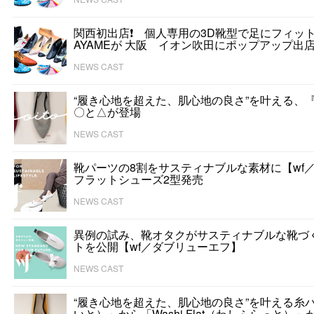
関西初出店❗ 個人専用の3D靴型で足にフィッ
AYAMEが 大阪 イオン吹田にポップアップ出店 
NEWS CAST
“履き心地を超えた、肌心地の良さ”を叶える、『
〇と△が登場
NEWS CAST
靴パーツの8割をサスティナブルな素材に【wf
フラットシューズ2型発売
NEWS CAST
異例の試み、靴オタクがサスティナブルな靴づ
トを公開【wf／ダブリューエフ】
NEWS CAST
“履き心地を超えた、肌心地の良さ”を叶える糸パ
いと）」から「Washi Flat（わしふらっと