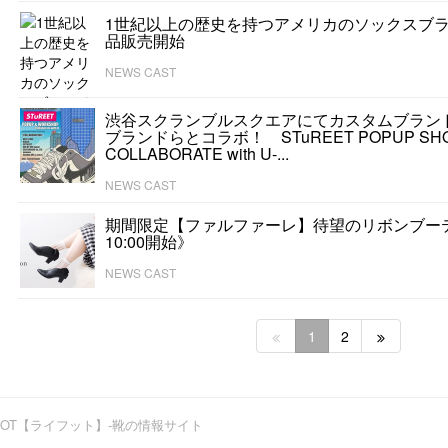
1世紀以上の歴史を持つアメリカのソックスブラン
品販売開始
NEWS CAST
渋谷スクランブルスクエアにてカスタムブランド
ブランドらとコラボ！ STuREET POPUP SHO
COLLABORATE with U-...
NEWS CAST
期間限定【ファルファーレ】待望のリボンブーテ
10:00開始》
NEWS CAST
1
2
OOT【ライフット】-靴の情報サイト