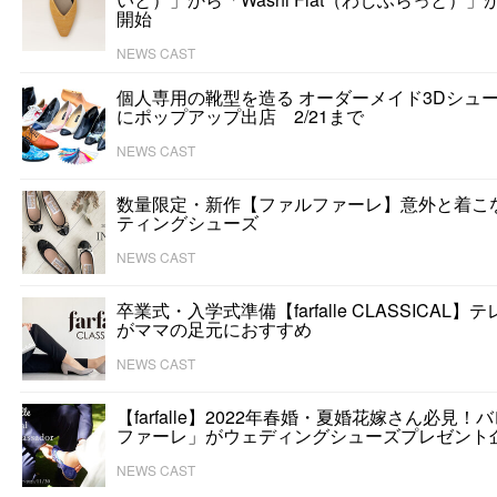
開始
NEWS CAST
個人専用の靴型を造る オーダーメイド3Dシューズ
にポップアップ出店 2/21まで
NEWS CAST
数量限定・新作【ファルファーレ】意外と着こ
ティングシューズ
NEWS CAST
卒業式・入学式準備【farfalle CLASSICA
がママの足元におすすめ
NEWS CAST
【farfalle】2022年春婚・夏婚花嫁さん必
ファーレ」がウェディングシューズプレゼント
NEWS CAST