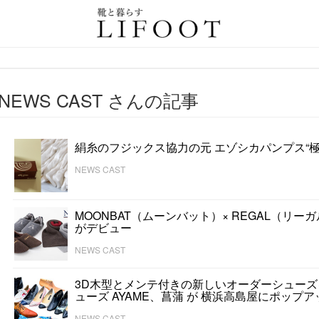
情報サイト
NEWS CAST さんの記事
絹糸のフジックス協力の元 エゾシカパンプス“極
NEWS CAST
MOONBAT（ムーンバット）× REGAL（リーガ
がデビュー
NEWS CAST
3D木型とメンテ付きの新しいオーダーシューズ
ューズ AYAME、菖蒲 が 横浜高島屋にポップアッ
NEWS CAST