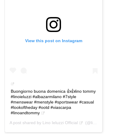
View this post on Instagram
Buongiorno buona domenica 👍👍lino tommy
#linoieluzzi #albazarmilano #7style
#menswear #menstyle #sportswear #casual
#lookoftheday #ootd #viascarpa
#linoandtommy
A post shared by
Lino Ieluzzi Official
(@linoieluzziofficial) on
J