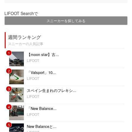
LIFOOT Searchで
スニーカーを探してみる
週間ランキング
スニーカーの人気記事
1
【moon star】古...
LIFOOT
2
「Valsport」10...
LIFOOT
3
スペイン生まれのフレキシ...
LIFOOT
4
「New Balance...
LIFOOT
5
New Balanceと...