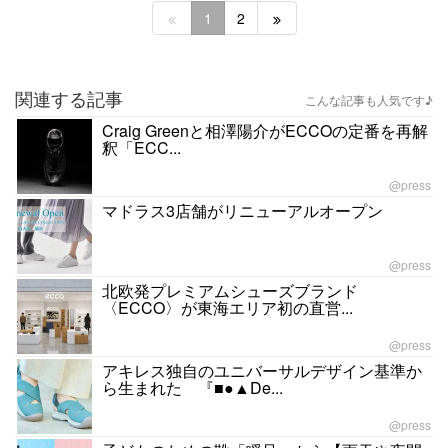
1
2
関連する記事
こんな記事も人気です♪
Craig Greenと相澤陽介がECCOの定番を再解
釈「ECC...
@press
マドラス3店舗がリニューアルオープン
@press
北欧発プレミアムシューズブランド
〈ECCO〉が東海エリア初の直営...
@press
アキレス独自のユニバーサルデザイン基準か
ら生まれた 『■●▲De...
@press