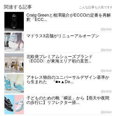
関連する記事
こんな記事も人気です♪
Craig Greenと相澤陽介がECCOの定番を再解
釈「ECC...
@press
マドラス3店舗がリニューアルオープン
@press
北欧発プレミアムシューズブランド
〈ECCO〉が東海エリア初の直営...
@press
アキレス独自のユニバーサルデザイン基準か
ら生まれた 『■●▲De...
@press
子どものための靴「瞬足」から【雨天や夜間
の歩行に】リフレクター搭...
@press