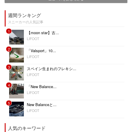
週間ランキング
スニーカーの人気記事
1
【moon star】古...
LIFOOT
2
「Valsport」10...
LIFOOT
3
スペイン生まれのフレキシ...
LIFOOT
4
「New Balance...
LIFOOT
5
New Balanceと...
LIFOOT
人気のキーワード