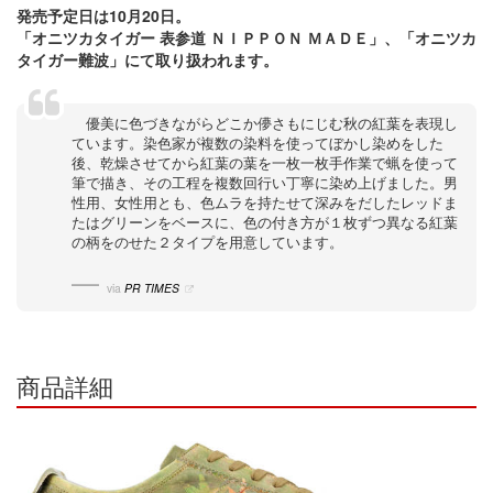
発売予定日は10月20日。
「オニツカタイガー 表参道 ＮＩＰＰＯＮ ＭＡＤＥ」、「オニツカ
タイガー難波」にて取り扱われます。
優美に色づきながらどこか儚さもにじむ秋の紅葉を表現し
ています。染色家が複数の染料を使ってぼかし染めをした
後、乾燥させてから紅葉の葉を一枚一枚手作業で蝋を使って
筆で描き、その工程を複数回行い丁寧に染め上げました。男
性用、女性用とも、色ムラを持たせて深みをだしたレッドま
たはグリーンをベースに、色の付き方が１枚ずつ異なる紅葉
の柄をのせた２タイプを用意しています。
via
PR TIMES
商品詳細