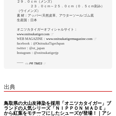
２９．０ｃｍ（メンズ）
２３．０ｃｍ～２５．０ｃｍ（０．５ｃｍ刻み）
（ウイメンズ）
素 材：アッパー/天然皮革、アウターソール/ゴム底
生産国：日本
オニツカタイガーオフィシャルサイト：
www.onitsukatiger.com
WEB MAGAZINE：
www.onitsukatigermagazine.com
facebook：@OnitsukaTigerJapan
twitter：@ot_japan
Instagram：@onitsukatigerjp
via
PR TIMES
出典
鳥取県の大山友禅染を採用「オニツカタイガー」ブ
ランドの人気シリーズ「ＮＩＰＰＯＮ ＭＡＤＥ」
から紅葉をモチーフにしたシューズが登場！｜アシ