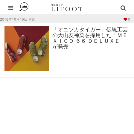
2018年10月16日 更新
0
「オニツカタイガー」伝統工芸
の大山友禅染を採用した「ＭＥ
ＸＩＣＯ ６６ ＤＥＬＵＸＥ」
が発売