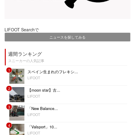
LIFOOT Searchで
ニュースを探してみる
週間ランキング
スニーカーの人気記事
1
スペイン生まれのフレキシ...
LIFOOT
2
【moon star】古...
LIFOOT
3
「New Balance...
LIFOOT
4
「Valsport」10...
LIFOOT