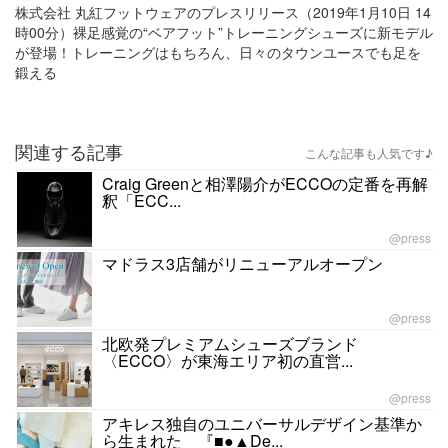
株式会社 丸紅フットウェアのプレスリリース（2019年1月10日 14
時00分）裸足感覚の“ベアフット”トレーニングシューズに新モデル
が登場！トレーニングはもちろん、日々のタウンユースでも足を
鍛える
関連する記事
こんな記事も人気です♪
Craig Greenと相澤陽介がECCOの定番を再解
釈「ECC...
@press
マドラス3店舗がリニューアルオープン
@press
北欧発プレミアムシューズブランド
〈ECCO〉が東海エリア初の直営...
@press
アキレス独自のユニバーサルデザイン基準か
ら生まれた 『■●▲De...