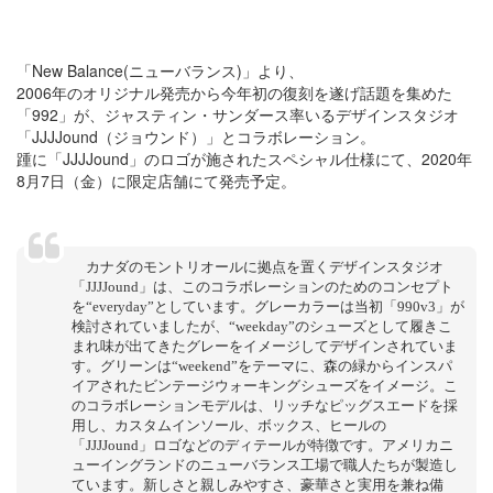
「New Balance(ニューバランス)」より、
2006年のオリジナル発売から今年初の復刻を遂げ話題を集めた
「992」が、ジャスティン・サンダース率いるデザインスタジオ
「JJJJound（ジョウンド）」とコラボレーション。
踵に「JJJJound」のロゴが施されたスペシャル仕様にて、2020年
8月7日（金）に限定店舗にて発売予定。
カナダのモントリオールに拠点を置くデザインスタジオ
「JJJJound」は、このコラボレーションのためのコンセプト
を“everyday”としています。グレーカラーは当初「990v3」が
検討されていましたが、“weekday”のシューズとして履きこ
まれ味が出てきたグレーをイメージしてデザインされていま
す。グリーンは“weekend”をテーマに、森の緑からインスパ
イアされたビンテージウォーキングシューズをイメージ。こ
のコラボレーションモデルは、リッチなピッグスエードを採
用し、カスタムインソール、ボックス、ヒールの
「JJJJound」ロゴなどのディテールが特徴です。アメリカニ
ューイングランドのニューバランス工場で職人たちが製造し
ています。新しさと親しみやすさ、豪華さと実用を兼ね備