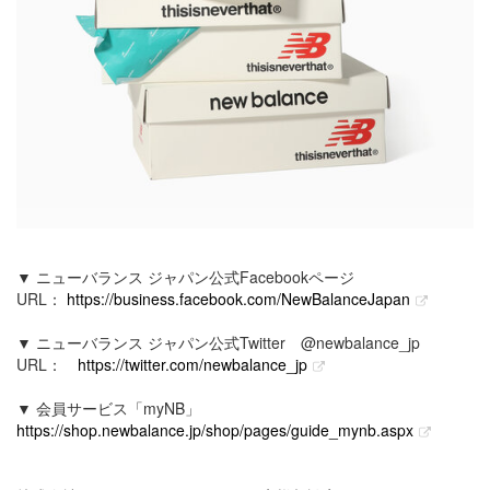
▼ ニューバランス ジャパン公式Facebookページ
URL：
https://business.facebook.com/NewBalanceJapan
▼ ニューバランス ジャパン公式Twitter @newbalance_jp
URL：
https://twitter.com/newbalance_jp
▼ 会員サービス「myNB」
https://shop.newbalance.jp/shop/pages/guide_mynb.aspx