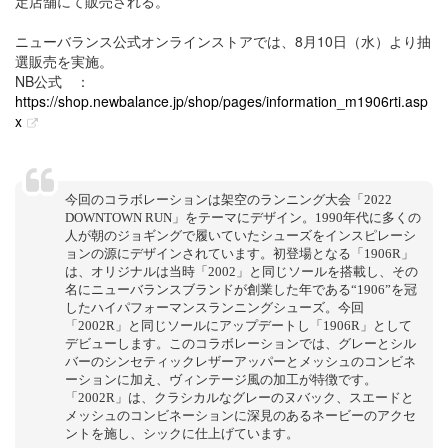
定店舗にて販売される。
ニューバランス公式オンラインストアでは、8月10日（水）より抽
選販売を実施。
NB公式 ：
https://shop.newbalance.jp/shop/pages/information_m1906rti.asp
x
今回のコラボレーションは架空のランニング大会「2022
DOWNTOWN RUN」をテーマにデザイン。1990年代に多くの
人が朝のジョギングで履いていたシューズをインスピレーシ
ョンの源にデザインされています。初登場となる「1906R」
は、オリジナルは当時「2002」と同じソールを搭載し、その
名にニューバランスブランドが創業した年である“1906”を冠
したハイパフォーマンスランニングシューズ。今回
「2002R」と同じソールにアップデートし「1906R」として
デビューします。このコラボレーションでは、グレーとシル
バーのシンセティックレザーアッパーとメッシュのコンビネ
ーションに加え、ヴィンテージ風の加工が特徴です。
「2002R」は、クラシカルなグレーのヌバック、スエードと
メッシュのコンビネーションに深見のあるネービーのアクセ
ントを施し、シックに仕上げています。