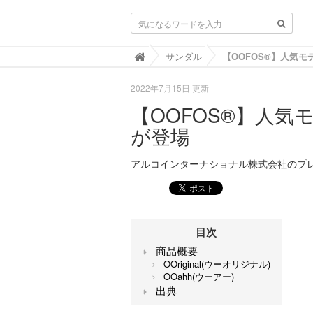
靴と暮らすLIFOOT【ライフット】-靴の
サンダル

2022年7月15日 更新
【OOFOS®︎】人気モ
が登場
アルコインターナショナル株式会社のプ
目次
商品概要
OOriginal(ウーオリジナル)
OOahh(ウーアー)
出典