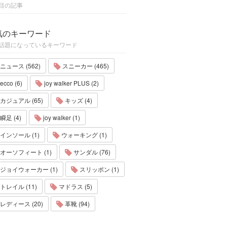
目の記事
気のキーワード
話題になっているキーワード
ニュース (562)
スニーカー (465)
ecco (6)
joy walker PLUS (2)
カジュアル (65)
キッズ (4)
瞬足 (4)
joy walker (1)
インソール (1)
ウォーキング (1)
オーソフィート (1)
サンダル (76)
ジョイウォーカー (1)
スリッポン (1)
トレイル (11)
マドラス (5)
レディース (20)
革靴 (94)