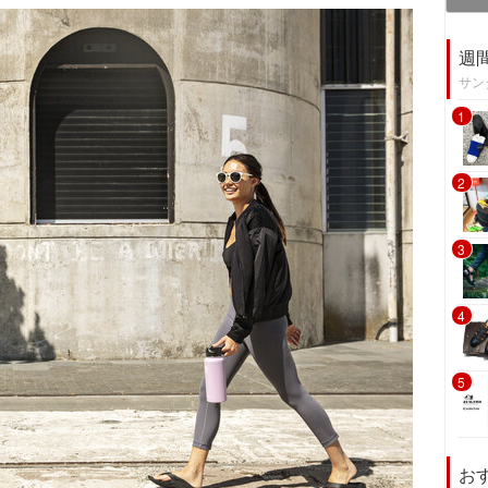
週
サン
1
2
3
4
5
お