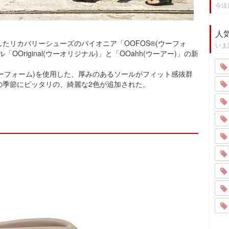
今注
人
たリカバリーシューズのパイオニア「OOFOS®(ウーフォ
いま
Original(ウーオリジナル)」と「OOahh(ウーアー)」の新
ウーフォーム)を使用した、厚みのあるソールがフィット感抜群
の季節にピッタリの、綺麗な2色が追加された。