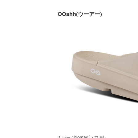
OOahh(ウーアー)
カラー : Nomad(ノマド)