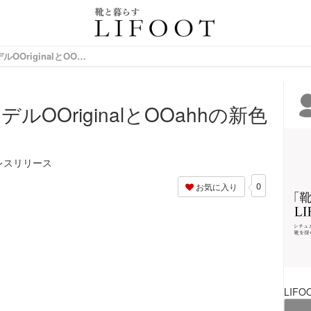
情報サイト
【OOFOS®︎】人気モデルOOriginalとOOahhの新色が登場
デルOOriginalとOOahhの新色
レスリリース
0
お気に入り
LIFO