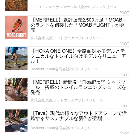
アルコインターナショナル株式会社のプレスリリース
LIFOOT
【MERRELL】累計販売2,500万足「MOAB」
のラストを踏襲した「MOAB FLIGHT」が発
売
株式会社 丸紅フットウェアのプレスリリース
LIFOOT
【HOKA ONE ONE】全路面対応モデルとテ
クニカルなトレイル向けモデルをリニューア
ル！
Deckers Japan合同会社のプレスリリース
LIFOOT
【MERRELL】新開発「FloatPro™ ミッドソ
ール」搭載のトレイルランニングシューズを
発売
株式会社 丸紅フットウェアのプレスリリース
LIFOOT
【Teva】現代の様々なアウトドアシーンで活
躍するサステナブルな新作が登場
Deckers Japan合同会社のプレスリリース
LIFOOT