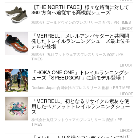
【THE NORTH FACE】様々な路面に対して
360°方向へ追従する高機能シューズ
株式会社ゴールドウインのプレスリリース 配信：PR TIMES
LIFOOT
「MERRELL」メレルアンバサダーと共同開
発したトレイルランニングシューズ最上位モ
デルが登場
株式会社 丸紅フットウェアのプレスリリース 配信：PR
TIMES
LIFOOT
「HOKA ONE ONE」トレイルランニングシ
ューズ「SPEEDGOAT」に新モデル登場！
Deckers Japan合同会社のプレスリリース 配信：PR TIMES
LIFOOT
「MERRELL」初となるリサイクル素材を使
用したベアフットトレイルランニングシュー
ズ
株式会社丸紅フットウェアのプレスリリース 配信：PR
TIMES
LIFOOT
「メレル」より多様なコンディションに対応