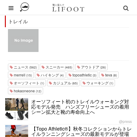
トレイル
ニュース
スニーカー
アウトドア
(562)
(465)
(26)
merrell
ハイキング
topoathletic
teva
(15)
(4)
(3)
(8)
オーソフィート
カジュアル
ウォーキング
(1)
(65)
(1)
hokaoneone
(12)
オーソフィート初のトレイルウォーキング対
応モデル発売 ハンズフリーシューズの着用
シーン拡大と靴の寿命向上へ
@press
【Topo Athletic®︎】秋冬コレクションからトレ
イルランニングシューズの最新モデルが登場