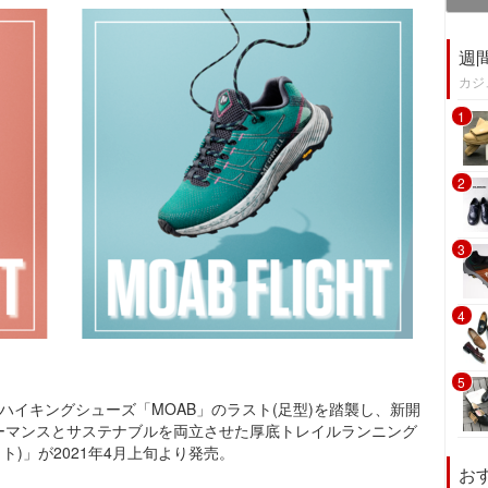
週
カジ
1
2
3
4
5
ブハイキングシューズ「MOAB」のラスト(足型)を踏襲し、新開
ーマンスとサステナブルを両立させた厚底トレイルランニング
ライト)」が2021年4月上旬より発売。
お