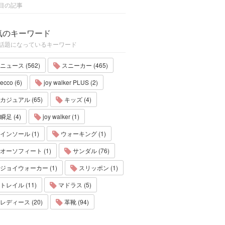
目の記事
気のキーワード
話題になっているキーワード
ニュース (562)
スニーカー (465)
ecco (6)
joy walker PLUS (2)
カジュアル (65)
キッズ (4)
瞬足 (4)
joy walker (1)
インソール (1)
ウォーキング (1)
オーソフィート (1)
サンダル (76)
ジョイウォーカー (1)
スリッポン (1)
トレイル (11)
マドラス (5)
レディース (20)
革靴 (94)