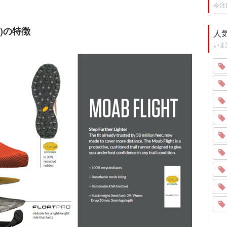
今注
ト)の特徴
人
いま