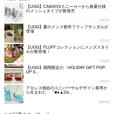
【UGG】CA805V2スニーカーから春夏仕様
のメッシュタイプが新発売
LIFOOT
【UGG】夏のメンズ新作フラッフサンダルが
登場
LIFOOT
【UGG】FLUFFコレクションにメンズスタイ
ルが新登場！
LIFOOT
【UGG】期間限定の「HOLIDAY GIFT POP-
UP S...
LIFOOT
アキレス独自のユニバーサルデザイン基準か
ら生まれた 『■●▲De...
@press