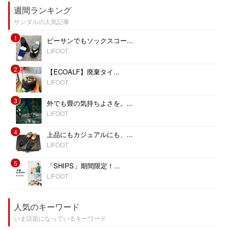
週間ランキング
サンダルの人気記事
1
ビーサンでもソックスコー...
LIFOOT
2
【ECOALF】廃棄タイ...
LIFOOT
3
外でも畳の気持ちよさを。...
LIFOOT
4
上品にもカジュアルにも、...
LIFOOT
5
「SHIPS」期間限定！...
LIFOOT
人気のキーワード
いま話題になっているキーワード