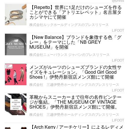
@press
【Repetto】世界に1足だけのシューズを作る
ことができる「アトリエレペット」名古屋タ
カシマヤにて開催
株式会社ルックホールディングスのプレスリリース
LIFOOT
【New Balance】ブランドを象徴する色「グ
レー」をテーマにした「NB GREY
MUSEUM」を開催
株式会社ニューバランス ジャパンのプレスリリース
LIFOOT
メンズがルーツのシューズブランドの女性サ
イズをキュレーション。「Good Girl Good
Shoes !」伊勢丹新宿店メンズ館にて開催
株式会社 三越伊勢丹ホールディングスのプレスリリース
LIFOOT
革靴からスニーカーまで往年の名作ビンテー
ジが集結。「THE MUSEUM OF VINTAGE
SHOES」伊勢丹新宿店メンズ館にて開催。
株式会社 三越伊勢丹ホールディングスのプレスリリース
LIFOOT
【Arch Kerry / アーチケリー】によるレディメ