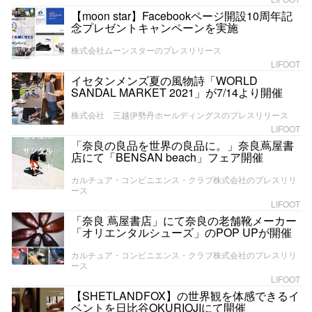
【moon star】Facebookページ開設10周年記
念プレゼントキャンペーンを実施
株式会社ムーンスターのプレスリリース
LIFOOT
イセタンメンズ夏の風物詩「WORLD
SANDAL MARKET 2021」が7/14より開催
株式会社 三越伊勢丹ホールディングスのプレスリリース
LIFOOT
「奈良の良品を世界の良品に。」奈良蔦屋書
店にて「BENSAN beach」フェア開催
カルチュア・コンビニエンス・クラブ株式会社のプレスリリ
ース
LIFOOT
「奈良 蔦屋書店」にて奈良の老舗靴メーカー
「オリエンタルシューズ」のPOP UPが開催
カルチュア・コンビニエンス・クラブ株式会社のプレスリリ
ース
LIFOOT
【SHETLANDFOX】の世界観を体感できるイ
ベントを日比谷OKURIOJIにて開催