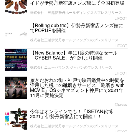
イドが伊勢丹新宿店メンズ館にて全国初登場
株式会社 三越伊勢丹ホールディングスのプレスリリース
LIFOOT
【Rolling dub trio】伊勢丹新宿店メンズ館に
てPOPUPを開催
株式会社三越伊勢丹ホールディングスのプレスリリース
LIFOOT
【New Balance】年に1度の特別なセール
「CYBER SALE」が12/1より開催
株式会社ニューバランス ジャパンのプレスリリース
LIFOOT
履きだおれの街・神戸で映画鑑賞中の時間を
活用した極上の靴磨きサービス「靴磨き with
MOVIE」OSシネマズミント神戸にて2021年
11月に実施決定！
@press
今年はオンラインでも！「ISETAN靴博
2021」伊勢丹新宿店にて開催！！
株式会社三越伊勢丹ホールディングスのプレスリリース
LIFOOT