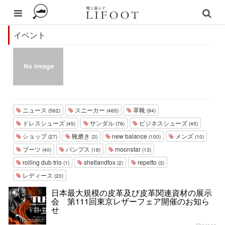
イベント
ニュース
スニーカー
革靴
(562)
(465)
(94)
ドレスシューズ
サンダル
ビジネスシューズ
(45)
(76)
(45)
ショップ
靴磨き
new balance
メンズ
(27)
(3)
(100)
(10)
ブーツ
パンプス
moonstar
(40)
(18)
(13)
rolling dub trio
shetlandfox
repetto
(1)
(2)
(3)
レディース
(20)
日本最大規模の皮革及び皮革関連資材の展示
会 第111回東京レザーフェア開催のお知ら
せ