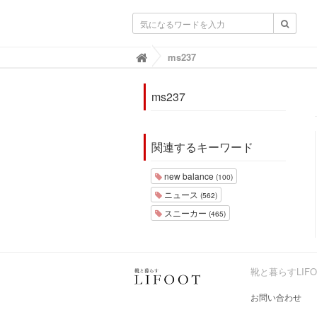
靴と暮らすLIFOOT【ライフット】-靴の
ms237

ms237
関連するキーワード
new balance
(100)
ニュース
(562)
スニーカー
(465)
靴と暮らすLIF
お問い合わせ