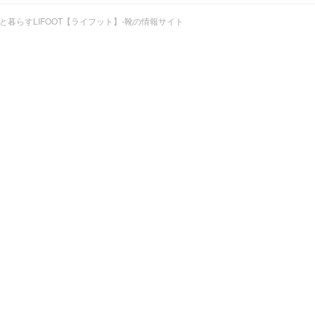
 © 靴と暮らすLIFOOT【ライフット】-靴の情報サイト