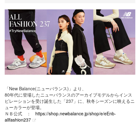
「New Balance(ニューバランス)」より、
80年代に登場したニューバランスのアーカイブモデルからインス
ピレーションを受け誕生した「237」に、秋冬シーズンに映えるニ
ューカラーが登場。
ＮＢ公式 ：
https://shop.newbalance.jp/shop/e/eEnb-
allfashion237