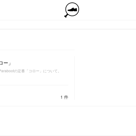
コロー」
rabootの定番「コロー」について。
1 件