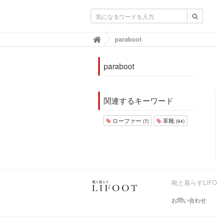
靴と暮らすLIFOOT【ライフット】-靴の
paraboot

paraboot
関連するキーワード
ローファー
革靴
(7)
(94)
靴と暮らすLIF
お問い合わせ