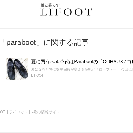
情報サイト
「paraboot」に関する記事
夏に買うべき革靴はParabootの「CORAUX / 
夏になると特に登場回数が増える革靴が「ローファー」 今回はPa
LIFOOT
OOT【ライフット】-靴の情報サイト