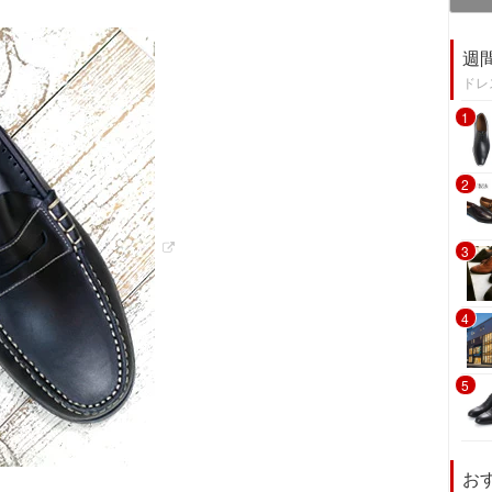
週
ドレ
1
2
3
4
5
お