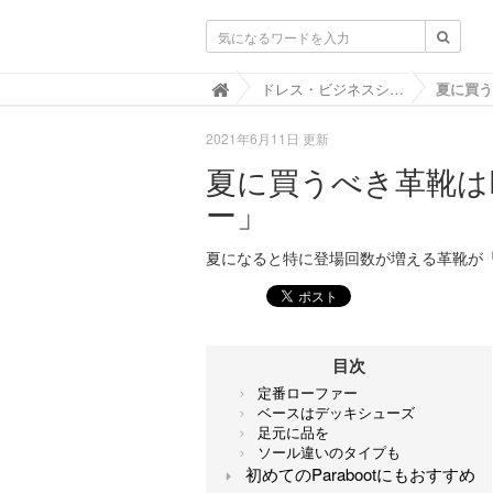
靴と暮らすLIFOOT【ライフット】-靴の
ドレス・ビジネスシューズ

2021年6月11日 更新
夏に買うべき革靴はPar
ー」
夏になると特に登場回数が増える革靴が「ロ
目次
定番ローファー
ベースはデッキシューズ
足元に品を
ソール違いのタイプも
初めてのParabootにもおすすめ