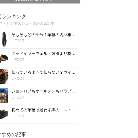
間ランキング
ス・ビジネスシューズの人気記事
そもそもどの部分？革靴の内羽根と外羽根とは
LIFOOT
グッドイヤーウェルト製法より格下？気になるマッケイ製法のこと
LIFOOT
知っているようで知らない？ウイングチップシューズのこと
LIFOOT
ジョンロブもオールデンもパラブーツも！名古屋の靴店「NEXT FOCUS」がスゴイ！！
LIFOOT
初めての革靴は迷わず黒の「ストレートチップ」
LIFOOT
すすめの記事