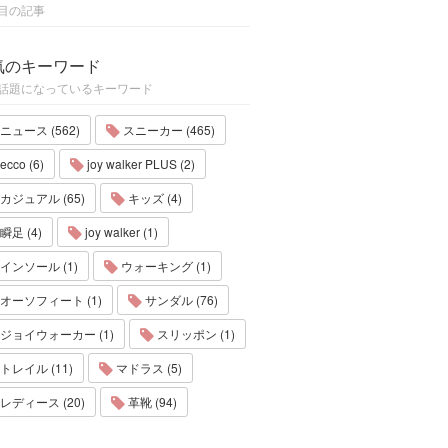
目の記事
気のキーワード
話題になっているキーワード
ニュース (562)
スニーカー (465)
ecco (6)
joy walker PLUS (2)
カジュアル (65)
キッズ (4)
瞬足 (4)
joy walker (1)
インソール (1)
ウォーキング (1)
オーソフィート (1)
サンダル (76)
ジョイウォーカー (1)
スリッポン (1)
トレイル (11)
マドラス (5)
レディース (20)
革靴 (94)