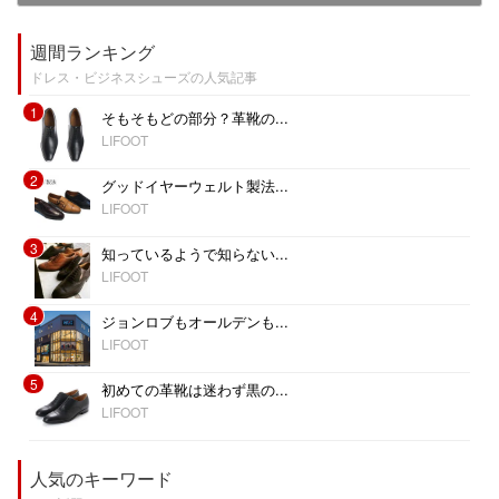
週間ランキング
ドレス・ビジネスシューズの人気記事
1
そもそもどの部分？革靴の...
LIFOOT
2
グッドイヤーウェルト製法...
LIFOOT
3
知っているようで知らない...
LIFOOT
4
ジョンロブもオールデンも...
LIFOOT
5
初めての革靴は迷わず黒の...
LIFOOT
人気のキーワード