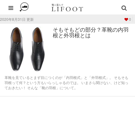
2020年8月31日 更新
0
そもそもどの部分？革靴の内羽
根と外羽根とは
革靴を見ているとまず目につくのが「内羽根式」と「外羽根式」。 そもそも
羽根って何？という方もいらっしゃるのでは。 いまさら聞けない、けど知っ
ておきたい！ そんな「靴の羽根」について。