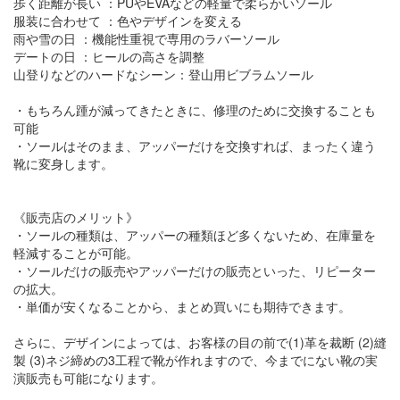
歩く距離が長い ：PUやEVAなどの軽量で柔らかいソール
服装に合わせて ：色やデザインを変える
雨や雪の日 ：機能性重視で専用のラバーソール
デートの日 ：ヒールの高さを調整
山登りなどのハードなシーン：登山用ビブラムソール
・もちろん踵が減ってきたときに、修理のために交換することも
可能
・ソールはそのまま、アッパーだけを交換すれば、まったく違う
靴に変身します。
《販売店のメリット》
・ソールの種類は、アッパーの種類ほど多くないため、在庫量を
軽減することが可能。
・ソールだけの販売やアッパーだけの販売といった、リピーター
の拡大。
・単価が安くなることから、まとめ買いにも期待できます。
さらに、デザインによっては、お客様の目の前で(1)革を裁断 (2)縫
製 (3)ネジ締めの3工程で靴が作れますので、今までにない靴の実
演販売も可能になります。