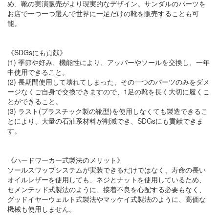
め、靴の実演販売がより現実的なデザイン。サンダルのパーツを
お店で一つ一つ選んで世界に一足だけの靴を販売することも可
能。
《SDGsにも貢献》
(1) 季節や好み、機能性により、アッパーやソールを交換し、一年
中使用できること。
(2) 長期間使用して壊れてしまった、その一つのパーツのみをダメ
ージなくご自身で交換できますので、1足の靴を長く大切に履くこ
とができること。
(3) ラスト(プラスチック製の靴型)を使用しなくても製造できるこ
とにより、大量の石油系材料が削減でき、SDGsにも貢献できま
す。
《ハードワーカー式製法のメリット》
ソールスワップシステムが実装できるだけではなく、寿命の長い
オイルレザーを使用しても、ネジとナットを使用しているため、
セメンテッド式製法のように、接着不良を心配する必要もなく、
グッドイヤーウェルト式製法やマッケイ式製法のように、高価な
機械も使用しません。