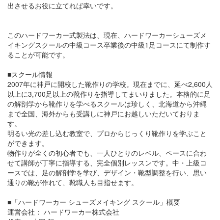
出させるお役に立てれば幸いです。
このハードワーカー式製法は、現在、ハードワーカーシューズメ
イキングスクールの中級コース卒業後の中級1足コースにて制作す
ることが可能です。
■スクール情報
2007年に神戸に開校した靴作りの学校。現在までに、延べ2,600人
以上に3,700足以上の靴作りを指導してまいりました。本格的に足
の解剖学から靴作りを学べるスクールは珍しく、北海道から沖縄
まで全国、海外からも受講しに神戸にお越しいただいておりま
す。
明るい光の差し込む教室で、プロからじっくり靴作りを学ぶこと
ができます。
物作りが全くの初心者でも、一人ひとりのレベル、ペースに合わ
せて講師が丁寧に指導する、完全個別レッスンです。中・上級コ
ースでは、足の解剖学を学び、デザイン・靴型調整を行い、思い
通りの靴が作れて、靴職人も目指せます。
■「ハードワーカー シューズメイキング スクール」概要
運営会社： ハードワーカー株式会社