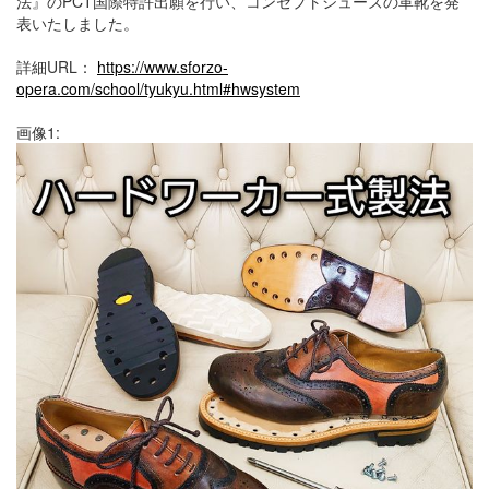
法』のPCT国際特許出願を行い、コンセプトシューズの革靴を発
表いたしました。
詳細URL：
https://www.sforzo-
opera.com/school/tyukyu.html#hwsystem
画像1: