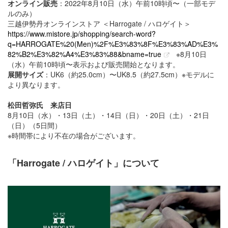
オンライン販売
：2022年8月10日（水）午前10時頃〜（一部モデ
ルのみ）
三越伊勢丹オンラインストア ＜​Harrogate / ハロゲイト＞
https://www.mistore.jp/shopping/search-word?
q=HARROGATE%20(Men)%2F%E3%83%8F%E3%83%AD%E3%
82%B2%E3%82%A4%E3%83%88&bname=true
※8月10日
（水）午前10時頃〜表示および販売開始となります。
展開サイズ
：UK6（約25.0cm）〜UK8.5（約27.5cm）※モデルに
より異なります。
松田哲弥氏 来店日
8月10日（水）・13日（土）・14日（日）・20日（土）・21日
（日）（5日間）
※時間帯により不在の場合がございます。
「Harrogate / ハロゲイト」について