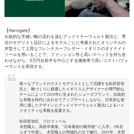
【Harrogate】
伝統的な手縫い靴の流れを汲むグッドイヤーウェルト製法と、専
任のモデリスト設計によるモデルごとに考慮されたオリジナルの
木型そして上質なフレンチカーフレザー・イギリスのダイナイト
ソールを用いることで、ファッション性と高いスペックを持ち合
わせながら、3万円台前半を中心とする価格帯で高いコストパフォ
ーマンスを実現する。
様々なブランドのラストモデリストとして活躍する松田哲弥
氏と、靴づくりに精通したイギリス人デザイナーの専門的な
チームによって2020年に生まれたシューズブランド。伝統的
な革靴を時代に合わせてアップデートしながら、日常的な使
用に適したデザインとグッドイヤーウェルト製法によるハイ
クオリティな革靴を提案する。
松田哲弥氏 プロフィール
木型職人。高校卒業後、“日本最初の靴学校” に入学。1年足
らずで中退し、木型職人の岡城氏の元で修行。2005年、木型