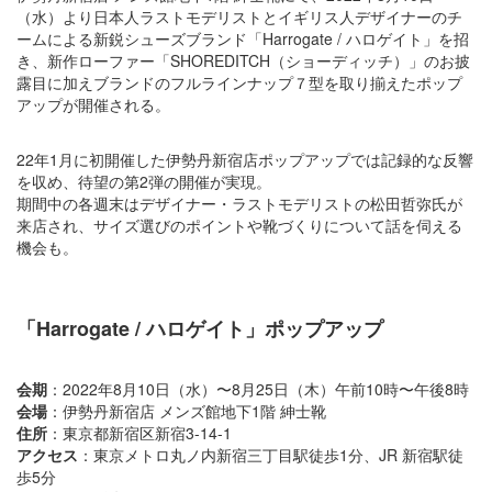
（水）より日本人ラストモデリストとイギリス人デザイナーのチ
ームによる新鋭シューズブランド「​Harrogate / ハロゲイト」を招
き、新作ローファー「SHOREDITCH（ショーディッチ）」のお披
露目に加えブランドのフルラインナップ７型を取り揃えたポップ
アップが開催される。
22年1月に初開催した伊勢丹新宿店ポップアップでは記録的な反響
を収め、待望の第2弾の開催が実現。
期間中の各週末はデザイナー・ラストモデリストの松田哲弥氏が
来店され、サイズ選びのポイントや靴づくりについて話を伺える
機会も。
「Harrogate / ハロゲイト」ポップアップ
会期
：2022年8月10日（水）〜8月25日（木）午前10時〜午後8時
会場
：伊勢丹新宿店 メンズ館地下1階 紳士靴
住所
：東京都新宿区新宿3-14-1
アクセス
：東京メトロ丸ノ内新宿三丁目駅徒歩1分、JR 新宿駅徒
歩5分​