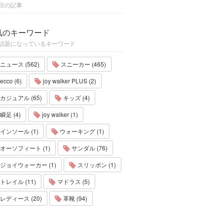
目の記事
気のキーワード
話題になっているキーワード
ニュース (562)
スニーカー (465)
ecco (6)
joy walker PLUS (2)
カジュアル (65)
キッズ (4)
瞬足 (4)
joy walker (1)
インソール (1)
ウォーキング (1)
オーソフィート (1)
サンダル (76)
ジョイウォーカー (1)
スリッポン (1)
トレイル (11)
マドラス (5)
レディース (20)
革靴 (94)