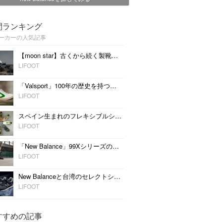
間ランキング
ーカーの人気記事
【moon star】古くから続く製靴技術にフォーカスした新ライン「SHINARI」
LIFOOT
「Valsport」100年の歴史を持つイタリアブランドのスニーカーが上陸
LIFOOT
スペイン生まれのフレキシブルシューズ【SLOW WALK】
LIFOOT
「New Balance」99Xシリーズのミリタリーカラーの限定Cross Model Packを発売
LIFOOT
New Balanceと台湾のセレクトショップINVINCIBLEが「ML574」限定コラボを発売
LIFOOT
すすめの記事