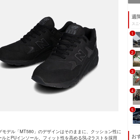
週
スニ
1
2
3
4
5
グモデル「MT580」のデザインはそのままに、クッション性に
お
ールとPUインソール、フィット性を高めるSL-2ラストを採用