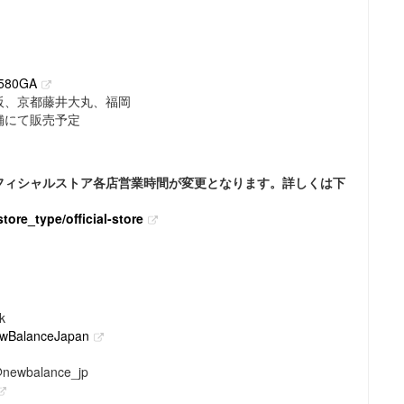
X580GA
阪、京都藤井大丸、福岡
舗にて販売予定
フィシャルストア各店営業時間が変更となります。詳しくは下
tore_type/official-store
k
NewBalanceJapan
wbalance_jp