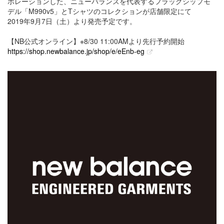
ボレーションした、ニューバランスを代表するフラッグシップモ
デル「M990v5」とTシャツのコレクションが店舗限定にて
2019年9月7日（土）より発売予定です。
【NB公式オンライン】※8/30 11:00AMより先行予約開始
https://shop.newbalance.jp/shop/e/eEnb-eg