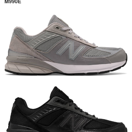
M990E