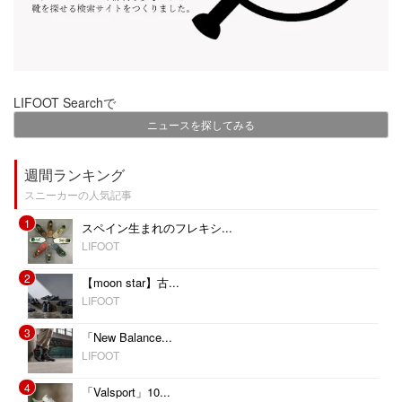
LIFOOT Searchで
ニュースを探してみる
週間ランキング
スニーカーの人気記事
1
スペイン生まれのフレキシ...
LIFOOT
2
【moon star】古...
LIFOOT
3
「New Balance...
LIFOOT
4
「Valsport」10...