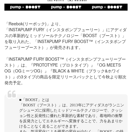
「Reebok(リーボック)」より、
「INSTAPUMP FURY（インスタポンプフューリー）」にアディダ
スの革新的なミッドソールテクノロジー「BOOST（ブースト）」
を取り入れた、「INSTAPUMP FURY BOOST™（インスタポンプ
フューリーブースト）」が発売されます。
「INSTAPUMP FURY BOOST™（インスタポンプフューリーブー
スト）」は、『PROTOTYPE（プロトタイプ）』『OG MEETS
OG（OGミーツOG）』『BLACK & WHITE（ブラック&ホワイ
ト）』の3タイプの商品を限定リリースパックとして今秋より順次
発売予定。
■「BOOST」とは
「BOOST（ブースト）」は、2013年にアディダスがランニン
グシューズに採用したミッドソールテクノロジーで、クッシ
ョン性と反発性に優れた革新的な素材であり、着地時の衝撃
を反発力としてエネルギーへ変換することで、力をあまりか
けることなく走ることができます。
また、気温変化による硬度の変化が少なく、「BOOST」の持