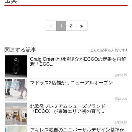
1
2
関連する記事
こんな記事も人気です♪
Craig Greenと相澤陽介がECCOの定番を再解
釈「ECC...
@press
マドラス3店舗がリニューアルオープン
@press
北欧発プレミアムシューズブランド
〈ECCO〉が東海エリア初の直営...
@press
アキレス独自のユニバーサルデザイン基準か