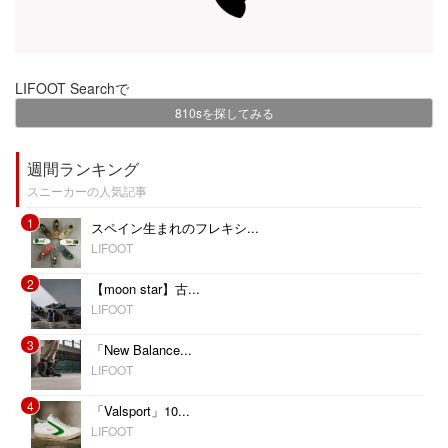
LIFOOT Searchで
810sを探してみる
週間ランキング
スニーカーの人気記事
1
スペイン生まれのフレキシ...
LIFOOT
2
【moon star】古...
LIFOOT
3
「New Balance...
LIFOOT
4
「Valsport」10...
LIFOOT