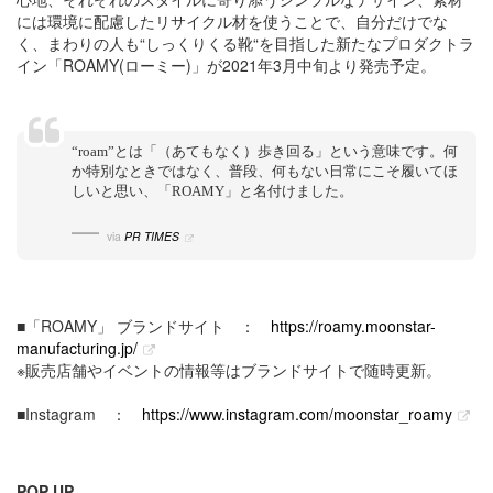
には環境に配慮したリサイクル材を使うことで、自分だけでな
く、まわりの人も“しっくりくる靴“を目指した新たなプロダクトラ
イン「ROAMY(ローミー)」が2021年3月中旬より発売予定。
“roam”とは「（あてもなく）歩き回る」という意味です。何
か特別なときではなく、普段、何もない日常にこそ履いてほ
しいと思い、「ROAMY」と名付けました。
via
PR TIMES
■「ROAMY」 ブランドサイト ：
https://roamy.moonstar-
manufacturing.jp/
※販売店舗やイベントの情報等はブランドサイトで随時更新。
■Instagram ：
https://www.instagram.com/moonstar_roamy
POP UP