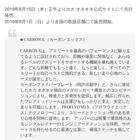
2019年8月15日（木）正午よりホカ オネオネ公式サイトにて先行
発売。
2019年9月1日（日）より全国の取扱店舗にて販売開始。
■ CARBON X （カーボン エックス）
CARBON Xは、アスリートを最高のパフォーマンスに駆り立
てるように設計されており、距離や速度に関係なく、あらゆ
るレベルのアスリートをサポートする機能を兼ね備えていま
す。どんな距離でももっと速く、もっと楽しく。すべてのア
スリートが自己ベストに挑戦できる、新しい走り心地のシュ
ーズが誕生しました。
カーボンファイバープレート（特許出願中）と、さらに進化
したホカ オネオネ独自のメタロッカー＊構造とのコンビネー
ションにより、推進力と反発性を提供します。幅広に作られ
たフレアミッドソールは足運びをしっかりと支え、安定した
走りを可能にします。 PROFLY(TM) X （プロフライエック
ス）テクノロジーにより、スピードとクッション性のある走
り心地を同時に提供します。 アッパーには軽量で通気性のあ
るシングルレイヤーのエンジニアードメッシュを採用。サポ
ート力を持たせるのに最適な位置に、補強ステッチを施して
います。