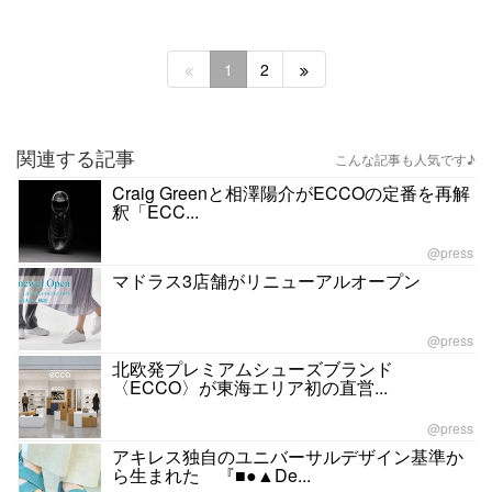
1
2
関連する記事
こんな記事も人気です♪
Craig Greenと相澤陽介がECCOの定番を再解
釈「ECC...
@press
マドラス3店舗がリニューアルオープン
@press
北欧発プレミアムシューズブランド
〈ECCO〉が東海エリア初の直営...
@press
アキレス独自のユニバーサルデザイン基準か
ら生まれた 『■●▲De...