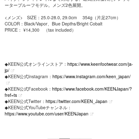
ータープルーフモデル。メンズ2色展開。
<メンズ> SIZE：25.0-28.0, 29.0cm 354g（片足27cm）
COLOR：Black/Vapor、Blue Depths/Bright Cobalt
PRICE： ¥14,300 （tax included）
◆KEEN公式オンラインストア：
https://www.keenfootwear.com/ja-
jp/
◆KEEN公式Instagram：
https://www.instagram.com/keen_japan/
◆KEEN公式Facebook：
https://www.facebook.com/KEENJapan/?
fref=ts
◆KEEN公式Twitter：
https://twitter.com/KEEN_Japan
◆KEEN公式YouTubeチャンネル：
https://www.youtube.com/user/KEENJapan