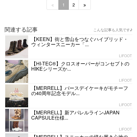
1
2
関連する記事
こんな記事も人気です♪
【KEEN】街と雪山をつなぐハイブリッド・
ウィンタースニーカー「...
LIFOOT
【HI-TEC®】クロスオーバーがコンセプトの
HIKEシリーズか...
LIFOOT
【MERRELL】バースデイケーキがモチーフ
の40周年記念モデル...
LIFOOT
【MERRELL】新アパレルラインJAPAN
CAPSULE仕様...
LIFOOT
【MERRELL】スニーカーの様な履き心地の