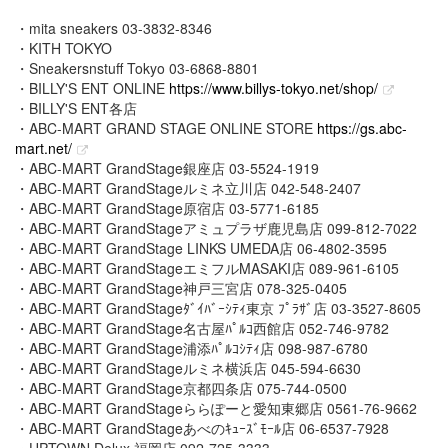
・mita sneakers 03-3832-8346
・KITH TOKYO
・Sneakersnstuff Tokyo 03-6868-8801
・BILLY'S ENT ONLINE
https://www.billys-tokyo.net/shop/
・BILLY'S ENT各店
・ABC-MART GRAND STAGE ONLINE STORE
https://gs.abc-
mart.net/
・ABC-MART GrandStage銀座店 03-5524-1919
・ABC-MART GrandStageルミネ立川店 042-548-2407
・ABC-MART GrandStage原宿店 03-5771-6185
・ABC-MART GrandStageアミュプラザ鹿児島店 099-812-7022
・ABC-MART GrandStage LINKS UMEDA店 06-4802-3595
・ABC-MART GrandStageエミフルMASAKI店 089-961-6105
・ABC-MART GrandStage神戸三宮店 078-325-0405
・ABC-MART GrandStageﾀﾞｲﾊﾞｰｼﾃｨ東京 ﾌﾟﾗｻﾞ店 03-3527-8605
・ABC-MART GrandStage名古屋ﾊﾟﾙｺ西館店 052-746-9782
・ABC-MART GrandStage浦添ﾊﾟﾙｺｼﾃｨ店 098-987-6780
・ABC-MART GrandStageルミネ横浜店 045-594-6630
・ABC-MART GrandStage京都四条店 075-744-0500
・ABC-MART GrandStageららぽーと愛知東郷店 0561-76-9662
・ABC-MART GrandStageあべのｷｭｰｽﾞﾓｰﾙ店 06-6537-7928
・UPTOWN Delux 福岡店 092-725-3333