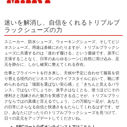
迷いを解消し、自信をくれるトリプルブ
ラックシューズの力
スニーカー、防水シューズ、ウォーキングシューズ、そしてビジ
ネスシューズ。用途は多岐にわたりますが、トリプルブラックシ
ューズに共通するのは「迷わず履ける」という価値です。派手に
主張することなく、日常のあらゆるシーンに自然に溶け込み、足
元を静かに、しかし確実に整えてくれる存在。
仕事とプライベートを行き来し、天候や予定に合わせて服装を切
り替える現代のビジネスマンのライフスタイルにおいて、靴に求
められるのは「場面を選ばない安心感」と「きちんと見えるバラ
ンス」ではないでしょうか。派手さはなくとも、使うほどにその
便利さと洗練された魅力を実感できる点こそが、トリプルブラッ
クならではの真価と言えるでしょう。この万能な一足が、あなた
の日常にさらなる自信と快適さをもたらしてくれるはずです。ぜ
ひ、あなたにぴったりのトリプルブラックシューズを見つけて、
日々の足元をアップデートしてくださいね。
ABCマート公式オンラインストアはこちら！