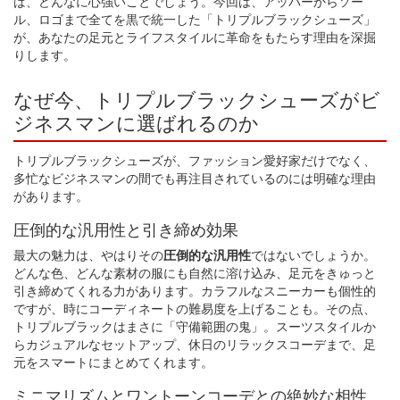
ば、どんなに心強いことでしょう。今回は、アッパーからソー
ル、ロゴまで全てを黒で統一した「トリプルブラックシューズ」
が、あなたの足元とライフスタイルに革命をもたらす理由を深掘
りします。
なぜ今、トリプルブラックシューズがビ
ジネスマンに選ばれるのか
トリプルブラックシューズが、ファッション愛好家だけでなく、
多忙なビジネスマンの間でも再注目されているのには明確な理由
があります。
圧倒的な汎用性と引き締め効果
最大の魅力は、やはりその
圧倒的な汎用性
ではないでしょうか。
どんな色、どんな素材の服にも自然に溶け込み、足元をきゅっと
引き締めてくれる力があります。カラフルなスニーカーも個性的
ですが、時にコーディネートの難易度を上げることも。その点、
トリプルブラックはまさに「守備範囲の鬼」。スーツスタイルか
らカジュアルなセットアップ、休日のリラックスコーデまで、足
元をスマートにまとめてくれます。
ミニマリズムとワントーンコーデとの絶妙な相性