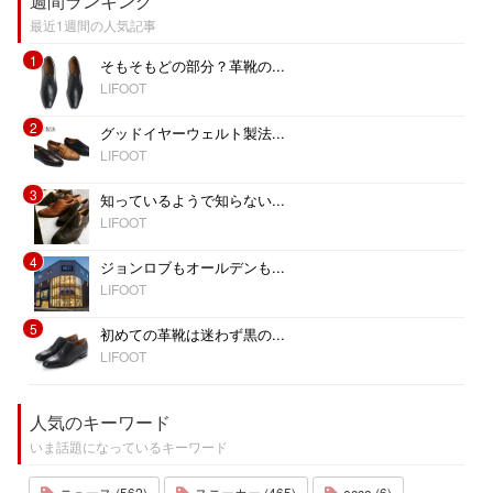
週間ランキング
最近1週間の人気記事
1
そもそもどの部分？革靴の...
LIFOOT
2
グッドイヤーウェルト製法...
LIFOOT
3
知っているようで知らない...
LIFOOT
4
ジョンロブもオールデンも...
LIFOOT
5
初めての革靴は迷わず黒の...
LIFOOT
人気のキーワード
いま話題になっているキーワード
ニュース (562)
スニーカー (465)
ecco (6)