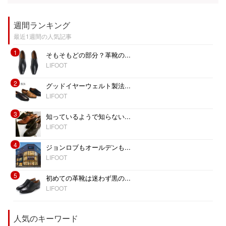
週間ランキング
最近1週間の人気記事
1
そもそもどの部分？革靴の...
LIFOOT
2
グッドイヤーウェルト製法...
LIFOOT
3
知っているようで知らない...
LIFOOT
4
ジョンロブもオールデンも...
LIFOOT
5
初めての革靴は迷わず黒の...
LIFOOT
人気のキーワード