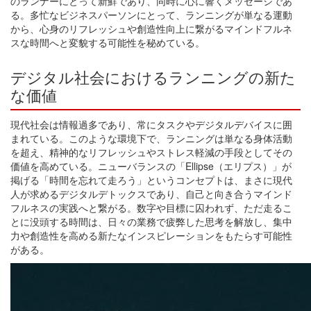
のランナーにとって新鮮であり、同時に心に響くメッセージであ
る。多忙なビジネスパーソンにとって、ランニングが単なる運動
から、心身のリフレッシュや創造性向上に繋がるマインドフルネ
スな時間へと変貌する可能性を秘めている。
デジタル社会におけるランニングの新た
な価値
現代社会は情報過多であり、常にタスクやデジタルデバイスに囲
まれている。このような環境下で、ランニングは単なる身体活動
を超え、精神的なリフレッシュやストレス軽減の手段としてその
価値を高めている。ニューバランスの「Ellipse（エリプス）」が
掲げる「時間を忘れて走ろう」というコンセプトは、まさに現代
人が求めるデジタルデトックスであり、自己と向き合うマインド
フルネスの実践へと繋がる。数字や目標に囚われず、ただ走るこ
とに没頭する時間は、日々の業務で疲弊した思考を解放し、集中
力や創造性を高める新たなインスピレーションをもたらす可能性
がある。