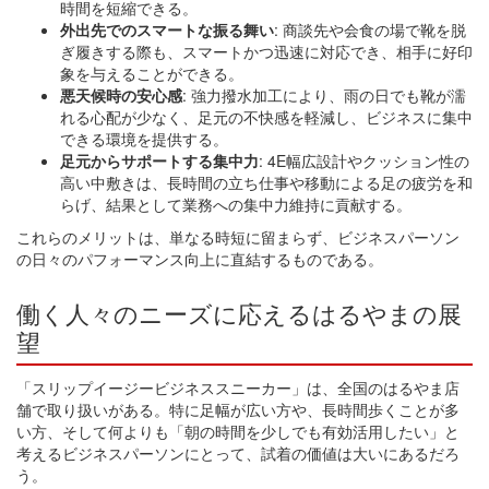
時間を短縮できる。
外出先でのスマートな振る舞い
: 商談先や会食の場で靴を脱
ぎ履きする際も、スマートかつ迅速に対応でき、相手に好印
象を与えることができる。
悪天候時の安心感
: 強力撥水加工により、雨の日でも靴が濡
れる心配が少なく、足元の不快感を軽減し、ビジネスに集中
できる環境を提供する。
足元からサポートする集中力
: 4E幅広設計やクッション性の
高い中敷きは、長時間の立ち仕事や移動による足の疲労を和
らげ、結果として業務への集中力維持に貢献する。
これらのメリットは、単なる時短に留まらず、ビジネスパーソン
の日々のパフォーマンス向上に直結するものである。
働く人々のニーズに応えるはるやまの展
望
「スリップイージービジネススニーカー」は、全国のはるやま店
舗で取り扱いがある。特に足幅が広い方や、長時間歩くことが多
い方、そして何よりも「朝の時間を少しでも有効活用したい」と
考えるビジネスパーソンにとって、試着の価値は大いにあるだろ
う。