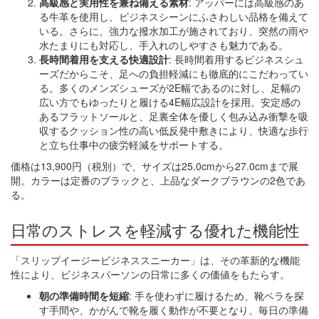
高級感と実用性を兼ね備える素材
: アッパーには高級感のあ
る牛革を使用し、ビジネスシーンにふさわしい品格を備えて
いる。さらに、強力な撥水加工が施されており、突然の雨や
水たまりにも対応し、手入れのしやすさも魅力である。
長時間着用を支える快適設計
: 長時間着用するビジネスシュ
ーズだからこそ、足への負担軽減にも徹底的にこだわってい
る。多くのメンズシューズが2E幅であるのに対し、足幅の
広い方でもゆったりと履ける4E幅広設計を採用。安定感の
あるフラットソールと、足裏全体を優しく包み込み衝撃を吸
収するクッション性の高い低反発中敷きにより、快適な歩行
と立ち仕事中の疲労軽減をサポートする。
価格は13,900円（税別）で、サイズは25.0cmから27.0cmまで展
開。カラーは定番のブラックと、上品なダークブラウンの2色であ
る。
日常のストレスを軽減する優れた機能性
「スリップイージービジネススニーカー」は、その革新的な機能
性により、ビジネスパーソンの日常に多くの価値をもたらす。
朝の準備時間を短縮
: 手を使わずに履けるため、靴ベラを探
す手間や、かがんで靴を履く動作が不要となり、毎日の準備