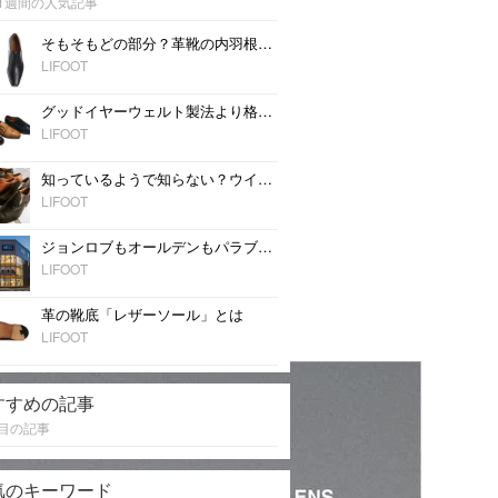
1週間の人気記事
そもそもどの部分？革靴の内羽根と外羽根とは
LIFOOT
グッドイヤーウェルト製法より格下？気になるマッケイ製法のこと
LIFOOT
知っているようで知らない？ウイングチップシューズのこと
LIFOOT
ジョンロブもオールデンもパラブーツも！名古屋の靴店「NEXT FOCUS」がスゴイ！！
LIFOOT
革の靴底「レザーソール」とは
LIFOOT
すすめの記事
目の記事
気のキーワード