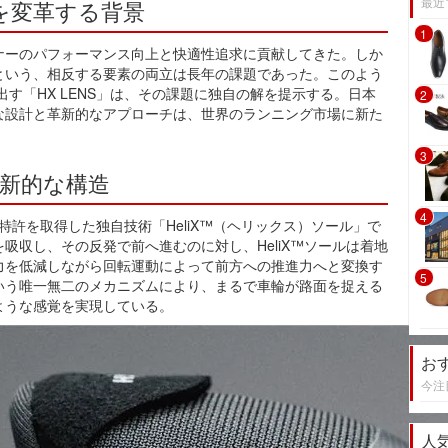
最近
を変革する背景
1
ナーのパフォーマンス向上と快適性追求に貢献してきた。しか
という、相反する要素の両立は長年の課題であった。このよう
出す「HX LENS」は、その課題に独自の解を提示する。日本
2
な設計と革新的なアプローチは、世界のランニング市場に新た
3
の革新的な構造
4
Xが特許を取得した独自技術「HeliX™（ヘリックス）ソール」で
吸収し、その反発で前へ進むのに対し、HeliX™ソールは着地
力を低減しながら回転運動によって前方への推進力へと変換す
5
いう唯一無二のメカニズムにより、まるで車輪が路面を捉える
ような感覚を実現している。
お
今注
人