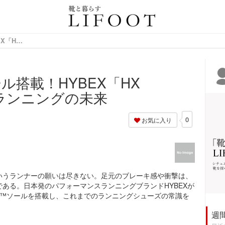
情報サイト
特許技術HeliX™ソール搭載！HYBEX「HX LENS」が切り拓くランニングの未来
ール搭載！HYBEX「HX
くランニングの未来
0
お気に入り
いうランナーの願いは尽きない。足元のブレーキ感や衝撃は、
ある。日本発のパフォーマンスランニングブランドHYBEXが
eliX™ソールを搭載し、これまでのランニングシューズの常識を
週