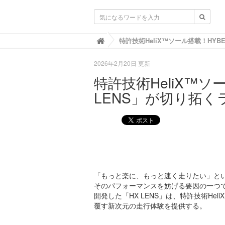
靴と暮らすLIFOOT【ライフット】-靴の

2026年2月20日 更新
特許技術HeliX™ソ
LENS」が切り拓
「もっと楽に、もっと速く走りたい」と
そのパフォーマンスを妨げる要因の一つで
開発した「HX LENS」は、特許技術H
覆す新次元の走行体験を提供する。