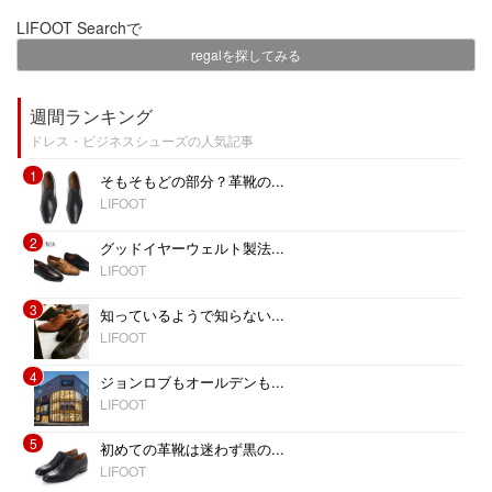
LIFOOT Searchで
regalを探してみる
週間ランキング
ドレス・ビジネスシューズの人気記事
1
そもそもどの部分？革靴の...
LIFOOT
2
グッドイヤーウェルト製法...
LIFOOT
3
知っているようで知らない...
LIFOOT
4
ジョンロブもオールデンも...
LIFOOT
5
初めての革靴は迷わず黒の...
LIFOOT