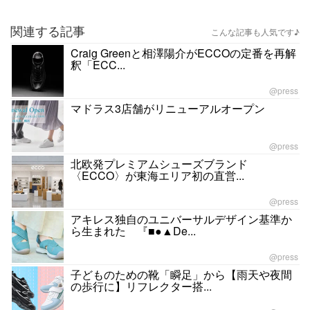
関連する記事
こんな記事も人気です♪
Craig Greenと相澤陽介がECCOの定番を再解
釈「ECC...
@press
マドラス3店舗がリニューアルオープン
@press
北欧発プレミアムシューズブランド
〈ECCO〉が東海エリア初の直営...
@press
アキレス独自のユニバーサルデザイン基準か
ら生まれた 『■●▲De...
@press
子どものための靴「瞬足」から【雨天や夜間
の歩行に】リフレクター搭...