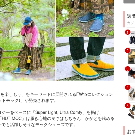
週
カジ
1
2
3
4
びを楽しもう」をキーワードに展開されるFW19コレクション
ハットモック)」が発売されます。
5
スに「Super Light, Ultra Comfy」を掲げ、
「HUT MOC」は履き心地の良さはもちろん、かかとを踏める
外でも活躍しそうなモックシューズです。
お