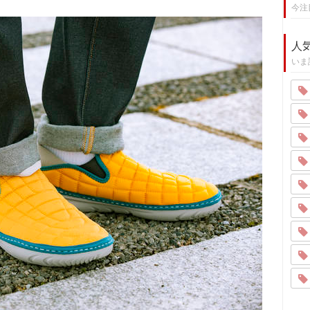
今注
人
いま