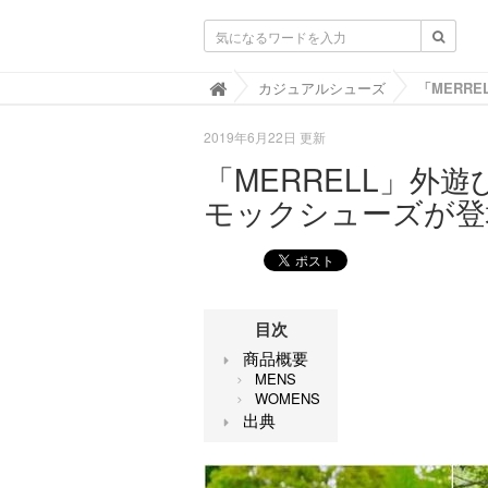
靴と暮らすLIFOOT【ライフット】-靴の
カジュアルシューズ

2019年6月22日 更新
「MERRELL」外
モックシューズが登
目次
商品概要
MENS
WOMENS
出典