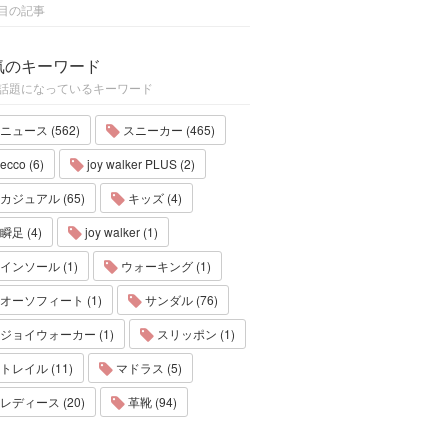
目の記事
気のキーワード
話題になっているキーワード
ニュース (562)
スニーカー (465)
ecco (6)
joy walker PLUS (2)
カジュアル (65)
キッズ (4)
瞬足 (4)
joy walker (1)
インソール (1)
ウォーキング (1)
オーソフィート (1)
サンダル (76)
ジョイウォーカー (1)
スリッポン (1)
トレイル (11)
マドラス (5)
レディース (20)
革靴 (94)