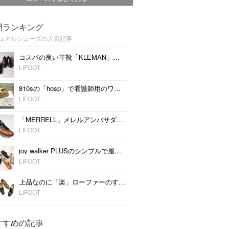
間ランキング
ュアルシューズの人気記事
コスパの良い革靴「KLEMAN」のおすすめ3型
LIFOOT
810sの「hosp」で看護師用のワークシューズをデイリーに履く
LIFOOT
「MERRELL」メレルアンバサダーと共同開発したトレイルランニングシューズ最上位モデルが登場
LIFOOT
joy walker PLUSのシンプルで履きやすい定番コレクション
LIFOOT
上品なのに「楽」ローファーのすすめ
LIFOOT
すすめの記事